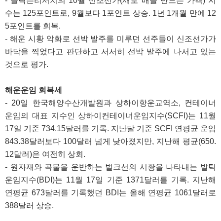
- 클락슨리서치의 10월 신조선가(새로 배를 만드는 가격) 지
수는 125포인트로, 9월보다 1포인트 상승. 1년 1개월 만에 12
5포인트를 회복.
- 해운 시황 악화로 선박 발주를 미루던 선주들이 신조선가가
바닥을 찍었다고 판단하고 서서히 선박 발주에 나서고 있는
것으로 평가.
해운운임 회복세
- 20일 한국해양수산개발원과 상하이항운교역소, 컨테이너
운임의 대표 지수인 상하이컨테이너운임지수(SCFI)는 11월
17일 기준 734.15달러를 기록. 지난달 기준 SCFI 연평균 운임
843.38달러보다 100달러 넘게 낮아졌지만, 지난해 평균(650.
12달러)은 여전히 상회.
- 원자재와 곡물을 운반하는 벌크선의 시황을 나타내는 발틱
운임지수(BDI)는 11월 17일 기준 1371달러를 기록. 지난해
연평균 673달러를 기록했던 BDI는 올해 연평균 1061달러로
388달러 상승.