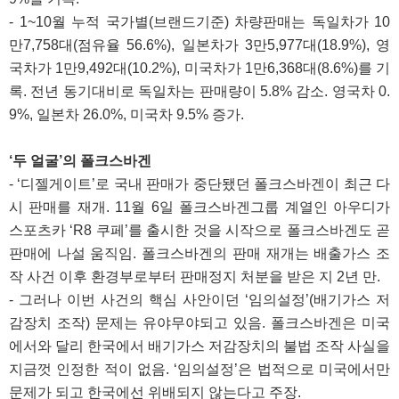
- 1~10월 누적 국가별(브랜드기준) 차량판매는 독일차가 10
만7,758대(점유율 56.6%), 일본차가 3만5,977대(18.9%), 영
국차가 1만9,492대(10.2%), 미국차가 1만6,368대(8.6%)를 기
록. 전년 동기대비로 독일차는 판매량이 5.8% 감소. 영국차 0.
9%, 일본차 26.0%, 미국차 9.5% 증가.
‘두 얼굴’의 폴크스바겐
- ‘디젤게이트’로 국내 판매가 중단됐던 폴크스바겐이 최근 다
시 판매를 재개. 11월 6일 폴크스바겐그룹 계열인 아우디가
스포츠카 ‘R8 쿠페’를 출시한 것을 시작으로 폴크스바겐도 곧
판매에 나설 움직임. 폴크스바겐의 판매 재개는 배출가스 조
작 사건 이후 환경부로부터 판매정지 처분을 받은 지 2년 만.
- 그러나 이번 사건의 핵심 사안이던 ‘임의설정’(배기가스 저
감장치 조작) 문제는 유야무야되고 있음. 폴크스바겐은 미국
에서와 달리 한국에서 배기가스 저감장치의 불법 조작 사실을
지금껏 인정한 적이 없음. ‘임의설정’은 법적으로 미국에서만
문제가 되고 한국에선 위배되지 않는다고 주장.