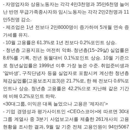
- 자영업자와 상용노동자는 각각 4만3천명과 35만6천명 늘어
난 반면 무급가족종사자와 임시노동자는 각각 2만2천명과 11
만5천명 감소.
- 제조업은 1년 전보다 2만8000명이 증가하며 5개월 연속 증
가세를 유지.
- 10월 고용률은 61.3%로 1년 전보다 0.2%포인트 상승.
- 청년층 고용지표는 여전히 악화. 청년층(15~29살) 실업률은
8.6%를 기록, 전년 동월대비 0.1%포인트 상승. 10월 기준으
로 청년실업률은 1999년 이후 가장 높은 수준. 취업준비생과
‘알바생’, 구직단념자 등을 실업자로 포함시켜 계산한 청년층
체감실업률(고용보조지표3)은 21.7%로, 한 해 전보다 0.6%포
인트나 상승. 청년층 고용률은 42.2%으로 지난해 같은 기간
에 비해 0.2%포인트 하락.
<30대그룹, 이익은 대폭 늘었으나 고용은 ‘제자리’>
- 기업 경영성과 평가사이트인 <CEO스코어>에 따르면 30대
그룹 계열사 중 3분기 사업보고서를 제출한 261개사의 고용
현황을 조사한 결과, 9월 말 기준 전체 고용인원이 94만5067