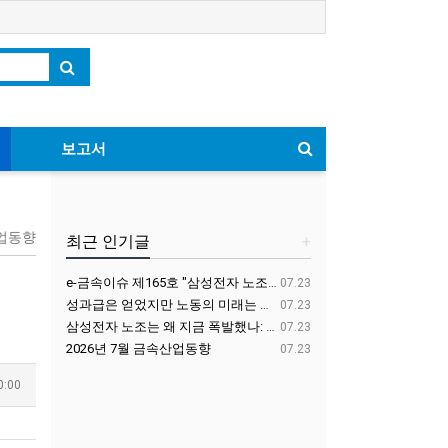
보고서
산업동향
최근 인기글
+
e-금속이슈 제165호 "삼성전자 노조는 왜 지금 폭발했나: 노조 억압의 약화와 노동자 포섭의 균열"
07.23
성과급은 얻었지만 노동의 미래는 교섭하지 못했다-기업이익 배분 교섭과 AI 시대 산별노조의 과제
07.23
삼성전자 노조는 왜 지금 폭발했나: 노조 억압의 약화와 노동자 포섭의 균열
07.23
2026년 7월 금속산업동향
07.23
0:00