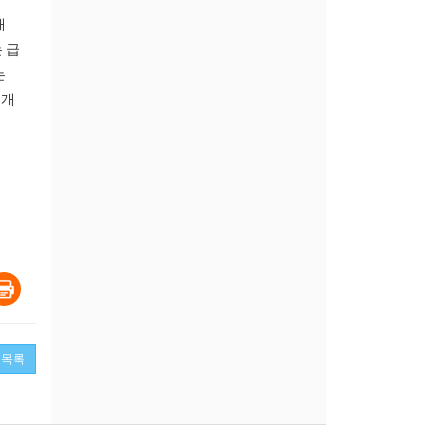
매
 급
는
 개
목록